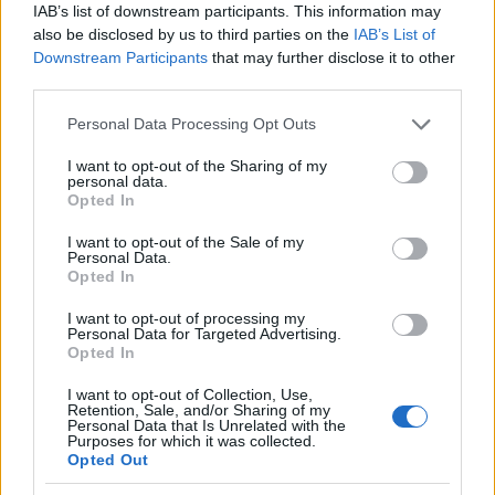
IAB’s list of downstream participants. This information may
also be disclosed by us to third parties on the
IAB’s List of
Downstream Participants
that may further disclose it to other
third parties.
Please note that this website/app uses one or more Google
Personal Data Processing Opt Outs
services and may gather and store information including but
not limited to your visit or usage behaviour. You may click to
I want to opt-out of the Sharing of my
personal data.
grant or deny consent to Google and its third-party tags to
Opted In
use your data for below specified purposes in below Google
consent section.
I want to opt-out of the Sale of my
Personal Data.
Opted In
I want to opt-out of processing my
Personal Data for Targeted Advertising.
Opted In
I want to opt-out of Collection, Use,
Retention, Sale, and/or Sharing of my
Personal Data that Is Unrelated with the
Lehetetlen kérések a Facebook
Purposes for which it was collected.
Opted Out
hírfolyamban