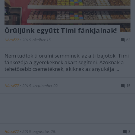
Örüljünk együtt Timi fánkjainak!
Hácsé77
•
2016. október 15.
63
Nem tudtok ti örülni semminek, az a ti bajotok. Timi
fánkozója a gyerekeknek akart segíteni. Azoknak a
tehetősebb csemetéknek, akiknek az anyukája ...
Hácsé77
•
2016. szeptember 02.
15
Hácsé77
•
2016. augusztus 26.
3