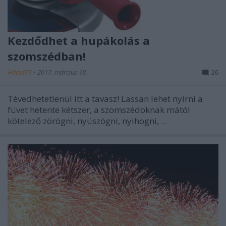
Kezdődhet a hupákolás a
szomszédban!
Hácsé77
•
2017. március 18.
26
Tévedhetetlenül itt a tavasz! Lassan lehet nyírni a
füvet hetente kétszer, a szomszédoknak mától
kötelező zörögni, nyüszögni, nyihogni, ...