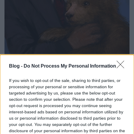
Meg Tisztelt Bennünket a Szovjet
Blog -
Do Not Process My Personal Information
Únió Úra!
Hácsé77
•
2017. február 03.
1
If you wish to opt-out of the sale, sharing to third parties, or
processing of your personal or sensitive information for
targeted advertising by us, please use the below opt-out
Tegnap itt volt Magyar Országon Putyin. El jött meg
section to confirm your selection. Please note that after your
tisztelve a mi Elnökünket és a népett hogy, meg
opt-out request is processed you may continue seeing
látogatta bennünket. Több agályt is fel ...
interest-based ads based on personal information utilized by
us or personal information disclosed to third parties prior to
your opt-out. You may separately opt-out of the further
Hácsé77
•
2016. december 17.
12
disclosure of your personal information by third parties on the