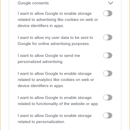
Google consents
Hácsé77
•
2016. november 22.
5
I want to allow Google to enable storage
Sziasztok! Nem megy valaki pénteken Sopronból
related to advertising like cookies on web or
Záhonyba kocsival? Gyomaendrőd érintésével egy
device identifiers in apps.
kis csomagot kéne elvinni, köszi előre is, írjatok ...
I want to allow my user data to be sent to
Google for online advertising purposes.
I want to allow Google to send me
personalized advertising.
I want to allow Google to enable storage
related to analytics like cookies on web or
device identifiers in apps.
I want to allow Google to enable storage
related to functionality of the website or app.
I want to allow Google to enable storage
related to personalization.