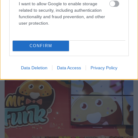
I want to allow Google to enable storage
Ezért szavaztam volna Donald
related to security, including authentication
Trumpra
functionality and fraud prevention, and other
user protection.
Hácsé77
•
2016. november 19.
52
Mert nekem Hillary Clinton csak egy néninek tűnik,
CONFIRM
már bocsánat. Az ilyen nénik más országokban
játszanak az unokáikkal, meg sütiket sütnek. ...
Data Deletion
Data Access
Privacy Policy