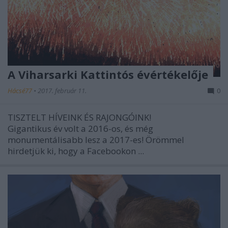
A Viharsarki Kattintós évértékelője
Hácsé77
•
2017. február 11.
0
TISZTELT HÍVEINK ÉS RAJONGÓINK!
Gigantikus év volt a 2016-os, és még
monumentálisabb lesz a 2017-es! Örömmel
hirdetjük ki, hogy a Facebookon ...