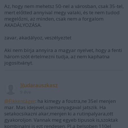
Az, hogy nem mehetsz 50-nel a városban, csak 35-tel,
mert előtted annyival megy valaki, és te nem tudod
megelőzni, az minden, csak nem a forgalom
AKADÁLYOZÁSA.
zavar, akadályoz, veszélyeztet
Aki nem bírja annyira a magyar nyelvet, hogy a fenti
három szót értelmezni tudja, az nem kaphatna
jogosítványt.
]{udarauszkasz
9 éve
@Fikkentáger
: ha kimegy a foutra,ne 35el menjen
mar. Mas idejevel,uzemanyagaval jatszik. Ha
setakocsikazni akar,menjen ki a rutinpalyara,ott
gyakoroljon. Vannak meg egyeb tipusok is,szoktak
kombinalni is ezt rendesen. Pl.a belsoben 110el