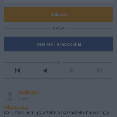
VAGY
padlogaz
9 éve
@Bambano
:
szerintem nem így értette a hozzászóló, hanem úgy,