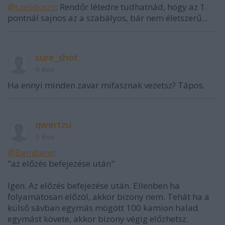
@szelidorzo
: Rendőr létedre tudhatnád, hogy az 1.
pontnál sajnos az a szabályos, bár nem életszerű...
sure_shot
9 éve
Ha ennyi minden zavar mifasznak vezetsz? Tápos.
qwertzu
9 éve
@Bambano
:
"az előzés befejezése után"
Igen. Az előzés befejezése után. Ellenben ha
folyamatosan előzöl, akkor bizony nem. Tehát ha a
külső sávban egymás mögött 100 kamion halad
egymást követe, akkor bizony végig előzhetsz.