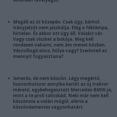
Megáll az út közepén. Csak úgy, bárhol.
Irányjelzőt nem piszkálja. Elég a féklámpa,
hirtelen. És akkor ott úgy áll. Valakit vár.
Vagy csak viszket a bokája. Meg kell
rendesen vakarni, nem ám menet közben.
Vészvillogó sincs, hülye vagy? Szerinted az
mennyit fogyasztana?
Ismerős, de nem köszön. Légy megértő,
huszonhatszor annyiba került az új traktor
méretű, egybehegesztett Mercedes-BMW-je,
mint a te proli talicskád. Neki már nem kell
köszönnie a volán mögül, elérte a
köszönésmentes vagyonhatárt.