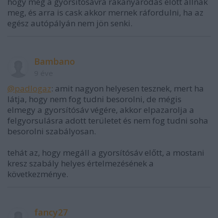
hogy még a gyorsítósávra rákanyarodás előtt állnak
meg, és arra is cask akkor mernek ráfordulni, ha az
egész autópályán nem jön senki.
Bambano
9 éve
@padlogaz
: amit nagyon helyesen tesznek, mert ha
látja, hogy nem fog tudni besorolni, de mégis
elmegy a gyorsítósáv végére, akkor elpazarolja a
felgyorsulásra adott területet és nem fog tudni soha
besorolni szabályosan.
tehát az, hogy megáll a gyorsítósáv előtt, a mostani
kresz szabály helyes értelmezésének a
következménye.
fancy27