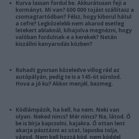
Kurva lassan fordul be. Akkurátusan feji a
kormányt. Mi van? 600 000 tojást szállítasz a
csomagtartódban? Félsz, hogy kiborul hátul
a cefre? Legközelebb nem akarod esetleg
letekert ablaknál, kihajolva megnézni, hogy
valóban fordulnak-e a kerekek? Netán
kiszállni kanyarodás közben?
Rohadt gyorsan közeledve villog rád az
autópályán, pedig te is a 145-öt súrolod.
Hova a jó ku? Akkor menjél, bazmeg.
Ködlámpázik, ha kell, ha nem. Neki van
olyan. Neked nincs? Mér nincs? Na, látod. Ő
be is bírja kapcsolni, kajakra. Ő ottan lent
akarja pásztázni az utat, laposba tolja,
vágod. Nem kell hozzá köd, nem köddel