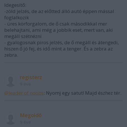
Idegesítő:
-zöld jelzés, de az előtted álló autó éppen mással
foglalkozik
- üres körforgalom, de ő csak másodikkal mer
belehajtani, ami még a jobbik eset, mert van, aki
megáll szétnézni
- gyalogosnak piros jelzés, de ő megáll és átengedi,
hiszen ő jó fej, és idő mint a tenger. És a zebra az
zebra.
registerz
9 éve
@leader of noobs
: Nyomj egy satut! Majd észhez tér.
Megoldó
9 éve