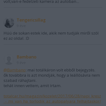
volt,van-e fedelzeti kamera az autoban...
Tengericsillag
9 éve
Húú de sokan estek ide, akik nem tudják miről szól
ez az oldal. :D
Bambano
9 éve
@Bambano
: mai totálkáron volt ebből bejegyzés.
ők továbbra is azt mondják, hogy a leállósávra nem
szabad ráhajtani.
tehát innen vettem, amit írtam.
totalcar.hu/magazin/kozelet/2017/06/28/napi_kresz
_-_mi_van_ha_torlodik_az_autopalyara_felhajtaskor/