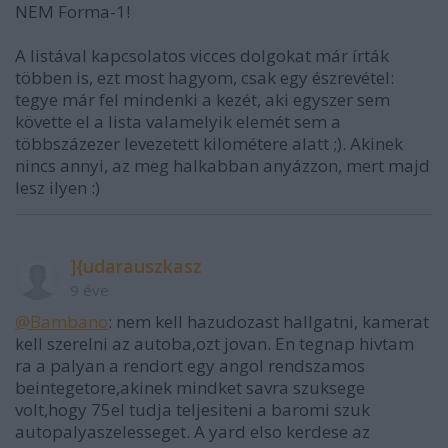
NEM Forma-1!
A listával kapcsolatos vicces dolgokat már írták
többen is, ezt most hagyom, csak egy észrevétel:
tegye már fel mindenki a kezét, aki egyszer sem
követte el a lista valamelyik elemét sem a
többszázezer levezetett kilométere alatt ;). Akinek
nincs annyi, az meg halkabban anyázzon, mert majd
lesz ilyen :)
]{udarauszkasz
9 éve
@Bambano
: nem kell hazudozast hallgatni, kamerat
kell szerelni az autoba,ozt jovan. En tegnap hivtam
ra a palyan a rendort egy angol rendszamos
beintegetore,akinek mindket savra szuksege
volt,hogy 75el tudja teljesiteni a baromi szuk
autopalyaszelesseget. A yard elso kerdese az