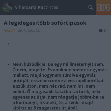
Viharsarki Kattintós
A legidegesítőbb sofőrtípusok
Hácsé77
•
2017. június 22.
84
Nem húzódik le. De egy milliméternyit sem.
Ő nem, majd te. És amikor elmentek egymás
mellett, majdhogynem súrolva egymás
autóját, összepöccintve a visszapillantókat
a szűk úton, nem néz rád, nem int, nem
bólint. Ő magasabb kasztba tartozik, neki
egyenes az útja, nem rángatja jobbra-balra
a kormányt, ő valaki, te, a senki, majd
kitérsz az ő magasztos útjából.