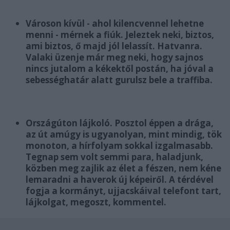
Városon kívül - ahol kilencvennel lehetne
menni - mérnek a fiúk. Jeleztek neki, biztos,
ami biztos, ő majd jól lelassít. Hatvanra.
Valaki üzenje már meg neki, hogy sajnos
nincs jutalom a kékektől postán, ha jóval a
sebességhatár alatt gurulsz bele a traffiba.
Országúton lájkoló. Posztol éppen a drága,
az út amúgy is ugyanolyan, mint mindig, tök
monoton, a hírfolyam sokkal izgalmasabb.
Tegnap sem volt semmi para, haladjunk,
közben meg zajlik az élet a fészen, nem kéne
lemaradni a haverok új képeiről. A térdével
fogja a kormányt, ujjacskáival telefont tart,
lájkolgat, megoszt, kommentel.