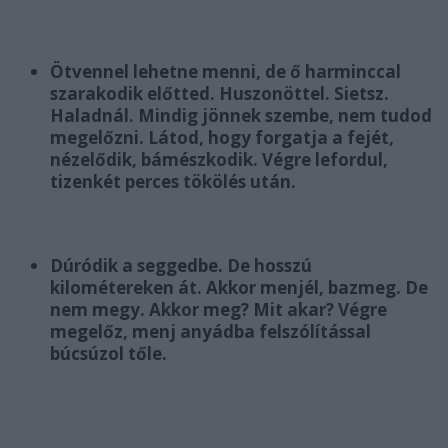
Ötvennel lehetne menni, de ő harminccal
szarakodik előtted. Huszonöttel. Sietsz.
Haladnál. Mindig jönnek szembe, nem tudod
megelőzni. Látod, hogy forgatja a fejét,
nézelődik, bámészkodik. Végre lefordul,
tizenkét perces tökölés után.
Dúródik a seggedbe. De hosszú
kilométereken át. Akkor menjél, bazmeg. De
nem megy. Akkor meg? Mit akar? Végre
megelőz, menj anyádba felszólítással
búcsúzol tőle.