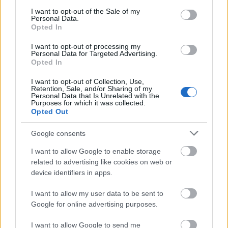
gyorsabban menjek előtte, és nem köteleznek
consent section.
I want to opt-out of the Sale of my
fékezésre sem, hogy gyorsabb legyen.
Personal Data.
Opted In
Ha előzni akar akkor megteremti magának az előzés
feltételeit, oszt megy az anyjába vagy ahová akar.
I want to opt-out of processing my
Personal Data for Targeted Advertising.
Opted In
Bambano
I want to opt-out of Collection, Use,
Retention, Sale, and/or Sharing of my
9 éve
Personal Data that Is Unrelated with the
Purposes for which it was collected.
mea culpa, mea maxima culpa
Opted Out
lehet, hogy tévedésbe vagyok ejtve...
a napokban volt egy hír a totálkáron, amiben egy
Google consents
olyan webhelyet ajánlottak, ahol forintosítva leírták,
I want to allow Google to enable storage
hogy melyik nem annyira ismert szabály
related to advertising like cookies on web or
megsértéséért mennyi jár, egy játékos teszt
device identifiers in apps.
formájában. most nem lelem a linket, majd valaki
ügyesebb megtalálja. ott konkrétan súlyos pénzt
I want to allow my user data to be sent to
írtak arra, ha valaki a leállósávon továbbhajt.
Google for online advertising purposes.
most megnéztem a jogtárat, ott viszont explicit
I want to allow Google to send me